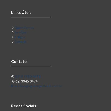
Links Úteis
Quem Somos
Serviços
Artigos
Contato
Contato
(62) 9 9980 0474
(62) 3945 0474
financeiro@agralenganharia.com.br
Redes Sociais